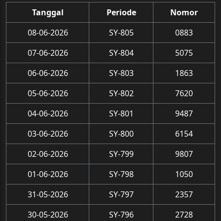
Tanggal
Periode
Nomor
08-06-2026
SY-805
0883
07-06-2026
SY-804
5075
06-06-2026
SY-803
1863
05-06-2026
SY-802
7620
04-06-2026
SY-801
9487
03-06-2026
SY-800
6154
02-06-2026
SY-799
9807
01-06-2026
SY-798
1050
31-05-2026
SY-797
2357
30-05-2026
SY-796
2728