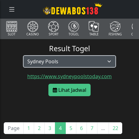
SLOT
CASINO
SPORT
TOGEL
TABLE
FISHING
COCK
Result Togel
https://www.sydneypoolstoday.com
Lihat Jadwal
Page
1
2
3
4
5
6
7
...
22